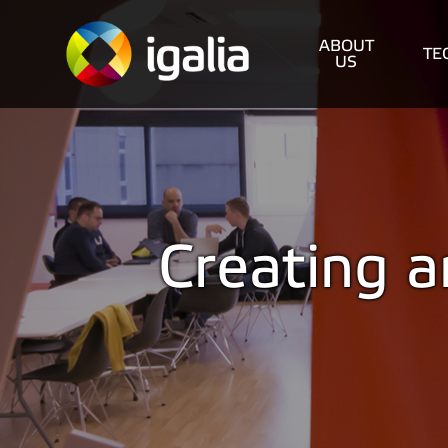
ABOUT
TE
US
Creating 